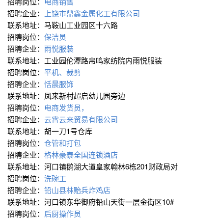
招聘岗位：
电商销售
招聘企业：
上饶市鼎鑫金属化工有限公司
联系地址：马鞍山工业园区十六路
招聘岗位：
保洁员
招聘企业：
雨悦服装
联系地址：工业园伦潭路帛鸣家纺院内雨悦服装
招聘岗位：
平机、裁剪
招聘企业：
恬晨服饰
联系地址：凤来新村超启幼儿园旁边
招聘岗位：
电商发货员，
招聘企业：
云霄云来贸易有限公司
联系地址：胡一刀1号仓库
招聘岗位：
仓管和打包
招聘企业：
格林豪泰全国连锁酒店
联系地址：河口镇鹅湖大道皇家翰林6栋201财政局对
招聘岗位：
洗碗工
招聘企业：
铅山县林贻兵炸鸡店
联系地址：河口镇东华御府铅山天街一层金街区10#
招聘岗位：
后厨操作员