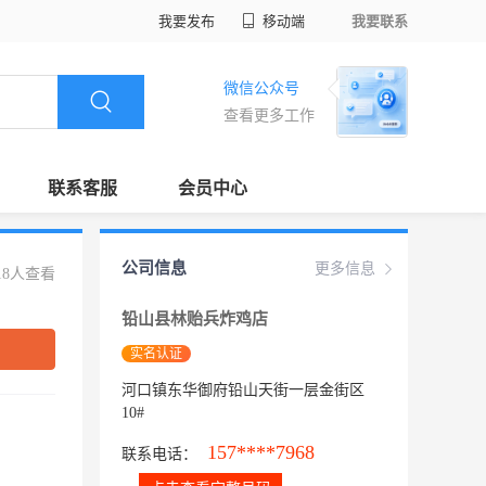
我要发布
移动端
我要联系
微信公众号
查看更多工作
联系客服
会员中心
公司信息
更多信息
18人查看
铅山县林贻兵炸鸡店
实名认证
河口镇东华御府铅山天街一层金街区
10#
157****7968
联系电话：