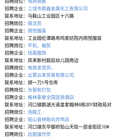
招聘岗位：
电商销售
招聘企业：
上饶市鼎鑫金属化工有限公司
联系地址：马鞍山工业园区十六路
招聘岗位：
保洁员
招聘企业：
雨悦服装
联系地址：工业园伦潭路帛鸣家纺院内雨悦服装
招聘岗位：
平机、裁剪
招聘企业：
恬晨服饰
联系地址：凤来新村超启幼儿园旁边
招聘岗位：
电商发货员，
招聘企业：
云霄云来贸易有限公司
联系地址：胡一刀1号仓库
招聘岗位：
仓管和打包
招聘企业：
格林豪泰全国连锁酒店
联系地址：河口镇鹅湖大道皇家翰林6栋201财政局对
招聘岗位：
洗碗工
招聘企业：
铅山县林贻兵炸鸡店
联系地址：河口镇东华御府铅山天街一层金街区10#
招聘岗位：
后厨操作员