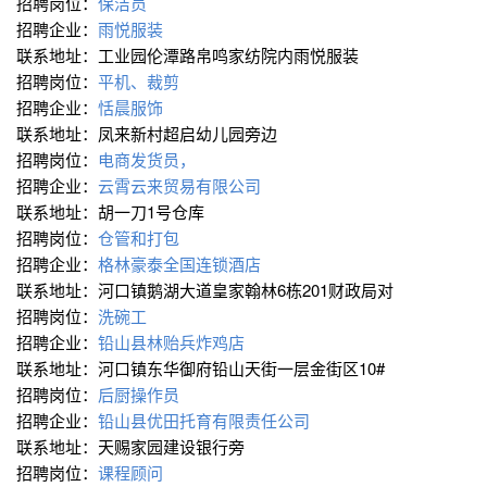
招聘岗位：
保洁员
招聘企业：
雨悦服装
联系地址：工业园伦潭路帛鸣家纺院内雨悦服装
招聘岗位：
平机、裁剪
招聘企业：
恬晨服饰
联系地址：凤来新村超启幼儿园旁边
招聘岗位：
电商发货员，
招聘企业：
云霄云来贸易有限公司
联系地址：胡一刀1号仓库
招聘岗位：
仓管和打包
招聘企业：
格林豪泰全国连锁酒店
联系地址：河口镇鹅湖大道皇家翰林6栋201财政局对
招聘岗位：
洗碗工
招聘企业：
铅山县林贻兵炸鸡店
联系地址：河口镇东华御府铅山天街一层金街区10#
招聘岗位：
后厨操作员
招聘企业：
铅山县优田托育有限责任公司
联系地址：天赐家园建设银行旁
招聘岗位：
课程顾问