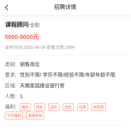
招聘详情
课程顾问
/全职
5000-8000元
发布时间:2026-08-08 查看次数:1894
类别:
销售岗位
要求:
性别不限/ 学历不限/经验不限/年龄年龄不限
区域:
天赐家园建设银行旁
人数:
1
福利:
餐补
房补
话补
包吃
社保
年终奖
节日福利
其他补贴