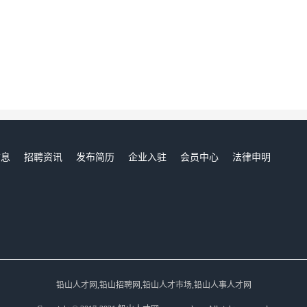
信息
招聘资讯
发布简历
企业入驻
会员中心
法律申明
们
铅山人才网,铅山招聘网,铅山人才市场,铅山人事人才网