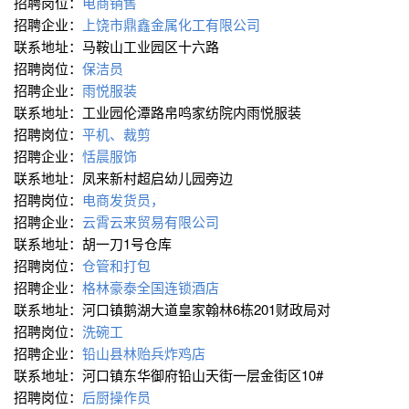
招聘岗位：
电商销售
招聘企业：
上饶市鼎鑫金属化工有限公司
联系地址：马鞍山工业园区十六路
招聘岗位：
保洁员
招聘企业：
雨悦服装
联系地址：工业园伦潭路帛鸣家纺院内雨悦服装
招聘岗位：
平机、裁剪
招聘企业：
恬晨服饰
联系地址：凤来新村超启幼儿园旁边
招聘岗位：
电商发货员，
招聘企业：
云霄云来贸易有限公司
联系地址：胡一刀1号仓库
招聘岗位：
仓管和打包
招聘企业：
格林豪泰全国连锁酒店
联系地址：河口镇鹅湖大道皇家翰林6栋201财政局对
招聘岗位：
洗碗工
招聘企业：
铅山县林贻兵炸鸡店
联系地址：河口镇东华御府铅山天街一层金街区10#
招聘岗位：
后厨操作员