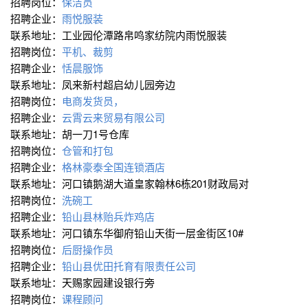
招聘岗位：
保洁员
招聘企业：
雨悦服装
联系地址：工业园伦潭路帛鸣家纺院内雨悦服装
招聘岗位：
平机、裁剪
招聘企业：
恬晨服饰
联系地址：凤来新村超启幼儿园旁边
招聘岗位：
电商发货员，
招聘企业：
云霄云来贸易有限公司
联系地址：胡一刀1号仓库
招聘岗位：
仓管和打包
招聘企业：
格林豪泰全国连锁酒店
联系地址：河口镇鹅湖大道皇家翰林6栋201财政局对
招聘岗位：
洗碗工
招聘企业：
铅山县林贻兵炸鸡店
联系地址：河口镇东华御府铅山天街一层金街区10#
招聘岗位：
后厨操作员
招聘企业：
铅山县优田托育有限责任公司
联系地址：天赐家园建设银行旁
招聘岗位：
课程顾问