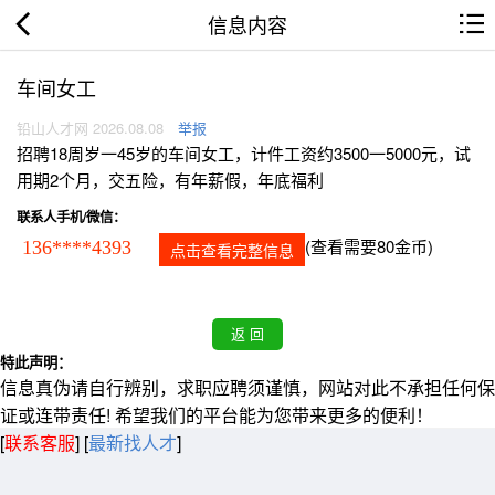
信息内容
车间女工
铅山人才网 2026.08.08
举报
招聘18周岁一45岁的车间女工，计件工资约3500一5000元，试
用期2个月，交五险，有年薪假，年底福利
联系人手机/微信：
(查看需要80金币)
136****4393
点击查看完整信息
特此声明：
信息真伪请自行辨别，求职应聘须谨慎，网站对此不承担任何保
证或连带责任! 希望我们的平台能为您带来更多的便利！
[
联系客服
]
[
最新找人才
]