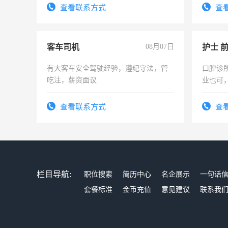
查看联系方式
查
客车司机
08月07日
护士 
有大客车安全驾驶经验，遵纪守法，管
口腔诊
吃注，薪资面议
业也可
强。面
查看联系方式
查
栏目导航:
职位搜索
简历中心
名企展示
一句话
套餐标准
金币充值
意见建议
联系我