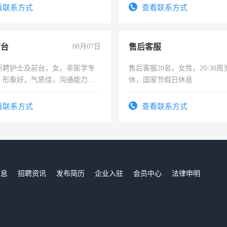
太太等。
看联系方式
查看联系方式
前台
08月07日
售后客服
所聘护士及前台，女，非医学专
售后客服20名，女性，20-30
，形象好，气质佳，沟通能力
休，国家节假日休息
试，周日休息。
看联系方式
查看联系方式
信息
招聘资讯
发布简历
企业入驻
会员中心
法律申明
们