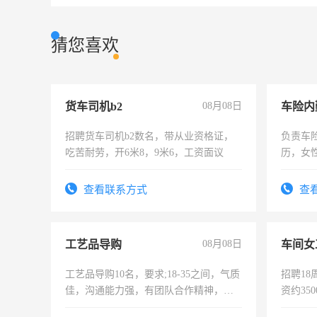
猜您喜欢
货车司机b2
08月08日
车险内
招聘货车司机b2数名，带从业资格证，
负责车
吃苦耐劳，开6米8，9米6，工资面议
历，女性
操作，
试用期1
查看联系方式
查
工艺品导购
08月08日
车间女
工艺品导购10名，要求;18-35之间，气质
招聘18
佳，沟通能力强，有团队合作精神，有
资约35
上进心，有工作经验者优先！
险，有