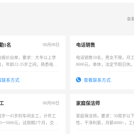
查
勤1名
08月08日
电话销售
险报价出单，要求：大专以上学
电话销售50名，男女不限，月工资
，年龄22-35岁之间，熟悉电脑
8000元，单休，法定节假日休
工作态度认真，具有团队精神，
-3个月，转正后交纳五险，
看联系方式
查看联系方式
工
08月08日
家庭保洁师
周岁一45岁的车间女工，计件工
家庭保洁师。要求：50周岁以
00一5000元，试用期2个月，交五
性、干净利索，月薪4000+，
年薪假，年底福利
时间灵活，不需坐班，适合宝