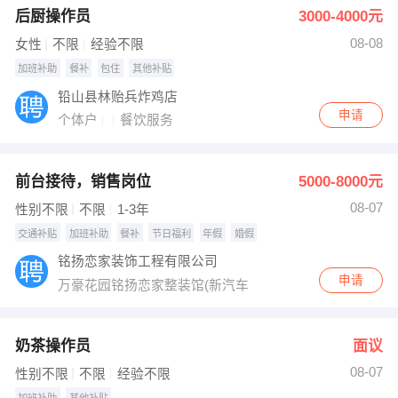
后厨操作员
3000-4000元
出纳
保险
08-08
女性
不限
经验不限
编辑
法律
加班补助
餐补
包住
其他补贴
铅山县林贻兵炸鸡店
保洁
贸易采购
申请
个体户
餐饮服务
跟单
理财顾问
前台接待，销售岗位
5000-8000元
其他职位
08-07
性别不限
不限
1-3年
交通补贴
加班补助
餐补
节日福利
年假
婚假
铭扬恋家装饰工程有限公司
申请
万豪花园铭扬恋家整装馆(新汽车站后面)
奶茶操作员
面议
08-07
性别不限
不限
经验不限
加班补助
其他补贴