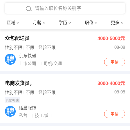
4000-5000元
本科
行政后勤
建筑装潢
确定
区域
月薪
学历
职位
更多
5000-8000元
硕士
销售岗位
教师
众包配送员
4000-5000元
8000-12000元
博士
文员
护士
08-08
性别不限
不限
经验不限
12000-20000元
财务会计
传单派发
京东快递
申请
上市公司
司机/交通
其他
超市零售
促销导购
网络IT
保健按摩
电商发货员，
3000-4000元
08-08
性别不限
不限
经验不限
快递员
前台接待
其他补贴
恬晨服饰
收银员
技术员/工程师
申请
私营
技工/普工
水电/机修
部门经理