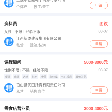
上饶市稳越电子商务有限公司
申请
个体户
技工/普工
资料员
面议
08-07
女性
不限
经验不限
江西新厦建设集团有限公司
申请
私营
建筑/装潢
课程顾问
5000-8000元
08-07
性别不限
不限
经验不限
餐补
房补
话补
包吃
社保
年终奖
节日福利
其他补贴
铅山县优田托育有限责任公司
申请
私营
销售岗位
零食店营业员
3000-4000元