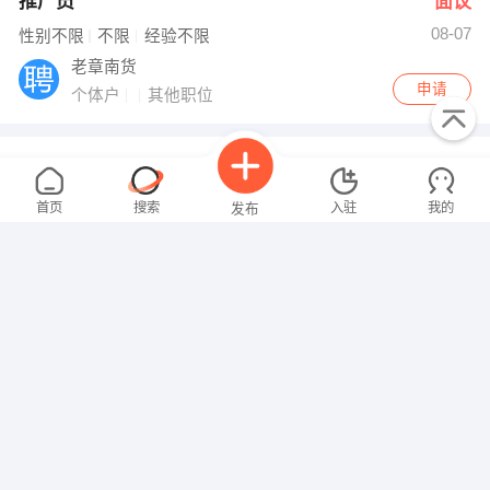
推广员
面议
08-07
性别不限
不限
经验不限
老章南货
申请
个体户
其他职位
电商销售
5000-8000元
08-06
性别不限
中专/技校
经验不限
首页
搜索
入驻
我的
发布
节日福利
铅山日行电子商务有限公司
申请
私营
网络/IT
安全员
3000-4000元
招聘信息
求职简历
08-06
男性
中专/技校
1-3年
包吃
年终奖
节日福利
年假
婚假
上海红星美凯龙品牌管理有限公司铅山分公司
申请