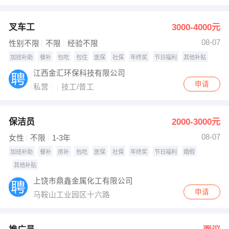
叉车工
3000-4000元
08-07
性别不限
不限
经验不限
加班补助
餐补
包吃
包住
医保
社保
年终奖
节日福利
其他补贴
江西金汇环保科技有限公司
申请
私营
技工/普工
保洁员
2000-3000元
08-07
女性
不限
1-3年
加班补助
餐补
房补
包吃
医保
社保
年终奖
节日福利
婚假
其他补贴
上饶市鼎鑫金属化工有限公司
申请
马鞍山工业园区十六路