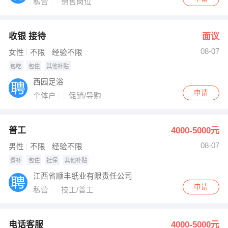
私营
销售岗位
收银 接待
面议
08-07
女性
不限
经验不限
包吃
包住
其他补贴
西园足浴
申请
个体户
促销/导购
普工
4000-5000元
08-07
男性
不限
经验不限
餐补
包住
社保
其他补贴
江西省顺丰纸业有限责任公司
申请
私营
技工/普工
电话客服
4000-5000元