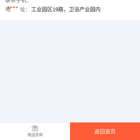
联系手机：
****
地 址：
工业园区19路，卫浴产业园内
返回首页
电话咨询