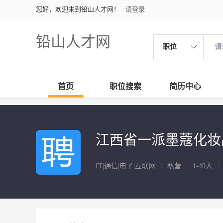
您好，欢迎来到铅山人才网！
请登录
铅山人才网
职位
首页
职位搜索
简历中心
江西省一派墨蔻化妆
IT|通信|电子|互联网
|
私营
|
1-49人
|