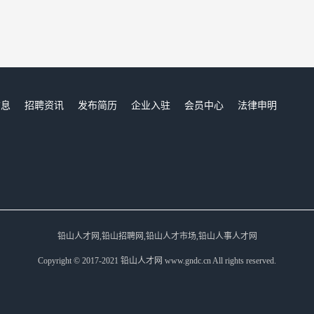
信息
招聘资讯
发布简历
企业入驻
会员中心
法律申明
们
铅山人才网,铅山招聘网,铅山人才市场,铅山人事人才网
Copyright © 2017-2021 铅山人才网 www.gndc.cn All rights reserved.